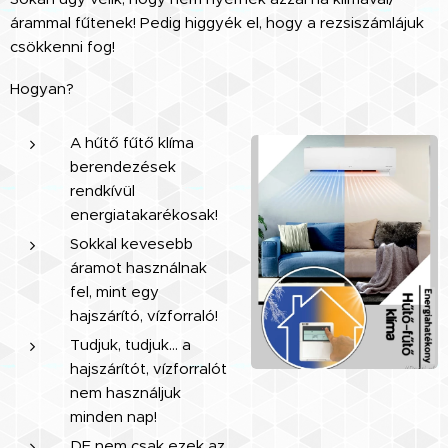
árammal fűtenek! Pedig higgyék el, hogy a rezsiszámlájuk
csökkenni fog!
Hogyan?
A hűtő fűtő klíma
berendezések
rendkívül
energiatakarékosak!
Sokkal kevesebb
áramot használnak
fel, mint egy
hajszárító, vízforraló!
Tudjuk, tudjuk... a
hajszárítót, vízforralót
nem használjuk
minden nap!
DE nem csak ezek az