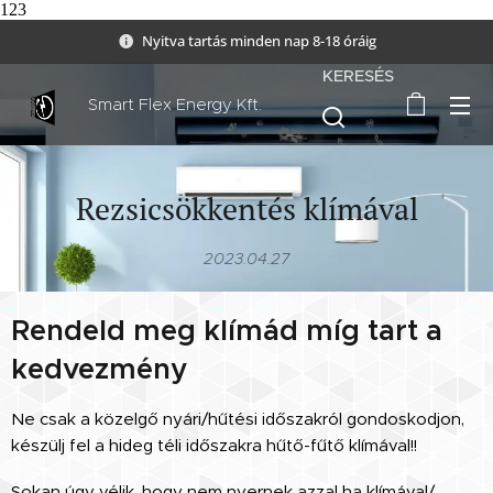
123
Nyitva tartás minden nap 8-18 óráig
KERESÉS
Smart Flex Energy Kft.
Rezsicsökkentés klímával
2023.04.27
Rendeld meg klímád míg tart a
kedvezmény
Ne csak a közelgő nyári/hűtési időszakról gondoskodjon,
készülj fel a hideg téli időszakra hűtő-fűtő klímával!!
Sokan úgy vélik, hogy nem nyernek azzal ha klímával/