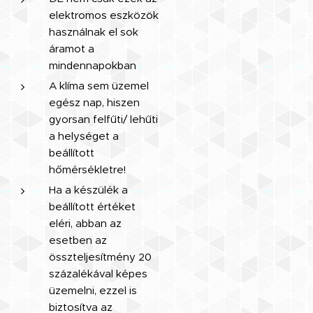
elektromos eszközök
használnak el sok
áramot a
mindennapokban
A klíma sem üzemel
egész nap, hiszen
gyorsan felfűti/ lehűti
a helységet a
beállított
hőmérsékletre!
Ha a készülék a
beállított értéket
eléri, abban az
esetben az
összteljesítmény 20
százalékával képes
üzemelni, ezzel is
biztosítva az