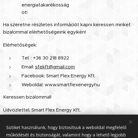
energiatakarékosság
ot!
Ha szeretne részletes információt kapni keressen minket
bizalommal elérhetőségeink egyikén!
Elérhetőségek:
Tel. : +36 30 218 8922
Email:
sfekft@gmail.com
Facebook: Smart Flex Energy Kft.
Weboldal: www.smartflexenergy.hu
Keressen bizalommal!
Üdvözlettel, Smart Flex Energy Kft.
Sütiket használunk, hogy biztosítsuk a weboldal megfelelő
Share
működését és biztonságát, valamint hogy a lehető legjobb