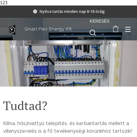
123
Nyitva tartás minden nap 8-18 óráig
KERESÉS
Smart Flex Energy Kft.
Villanyszerelést vállalunk!
2023.04.13
Tudtad?
Klíma, hőszivattyú telepítés, és karbantartás mellett a
villanyszerelés is a fő tevékenységi körünkhöz tartozik!