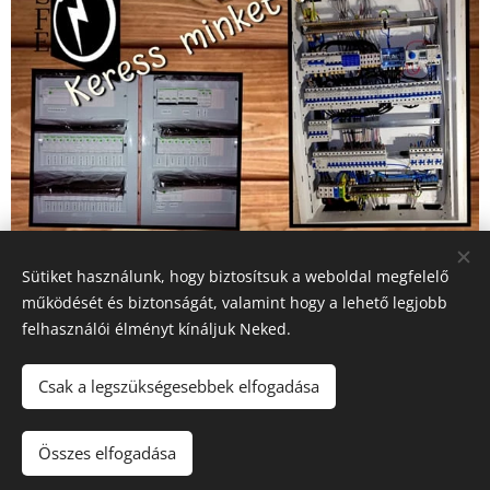
Sütiket használunk, hogy biztosítsuk a weboldal megfelelő
Share
működését és biztonságát, valamint hogy a lehető legjobb
felhasználói élményt kínáljuk Neked.
Csak a legszükségesebbek elfogadása
Tel.
:
+36 30 218 8922
Összes elfogadása
Smart Flex Energy Kft.
Nagy László
Sütik