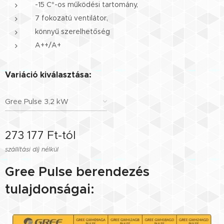
-15 C°-os működési tartomány,
7 fokozatú ventilátor,
könnyű szerelhetőség
A++/A+
Variáció kiválasztása:
Gree Pulse 3,2 kW
273 177
Ft
-tól
szállítási díj nélkül
Gree Pulse berendezés
tulajdonságai: