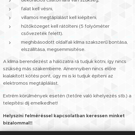
falat kell vésni,
villamos megtáplálást kell kiépíteni,
hűtőközeget kell rátölteni (5 folyóméter
csővezeték felett).
meghibásodott oldalfali klíma szakszerű bontása,
elszállítása, megsemmisítése.
A klíma berendezést a hálózatra rá tudjuk kötni, így nincs
szükség más szakemberre. Amennyiben nincs előre
kialakított kötési pont, úgy mi is ki tudjuk építeni az
elektromos megtáplálást.
Extrém körülmények esetén (tetőre való kihelyezés stb.) a
telepítési díj emelkedhet!
Helyszíni felméréssel kapcsolatban keressen minket
bizalommal!!