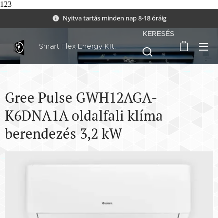
123
Nyitva tartás minden nap 8-18 óráig
KERESÉS
Smart Flex Energy Kft.
Gree Pulse GWH12AGA-
K6DNA1A oldalfali klíma
berendezés 3,2 kW