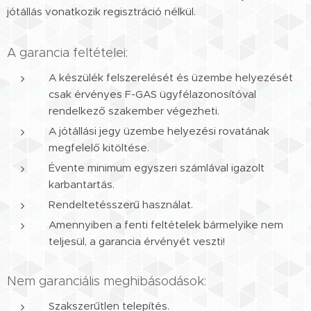
jótállás vonatkozik regisztráció nélkül.
A garancia feltételei:
A készülék felszerelését és üzembe helyezését
csak érvényes F-GAS ügyfélazonosítóval
rendelkező szakember végezheti.
A jótállási jegy üzembe helyezési rovatának
megfelelő kitöltése.
Évente minimum egyszeri számlával igazolt
karbantartás.
Rendeltetésszerű használat.
Amennyiben a fenti feltételek bármelyike nem
teljesül, a garancia érvényét veszti!
Nem garanciális meghibásodások:
Szakszerűtlen telepítés.