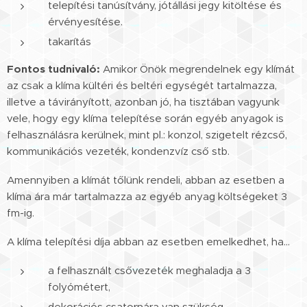
telepítési tanúsítvány, jótállási jegy kitöltése és
érvényesítése.
takarítás
Fontos tudnivaló:
Amikor Önök megrendelnek egy klímát
az csak a klíma kültéri és beltéri egységét tartalmazza,
illetve a távirányított, azonban jó, ha tisztában vagyunk
vele, hogy egy klíma telepítése során egyéb anyagok is
felhasználásra kerülnek, mint pl.: konzol, szigetelt rézcső,
kommunikációs vezeték, kondenzvíz cső stb.
Amennyiben a klímát tőlünk rendeli, abban az esetben a
klíma ára már tartalmazza az egyéb anyag költségeket 3
fm-ig.
A klíma telepítési díja abban az esetben emelkedhet, ha…
a felhasznált csővezeték meghaladja a 3
folyómétert,
dekorációs csatornára van szükség,