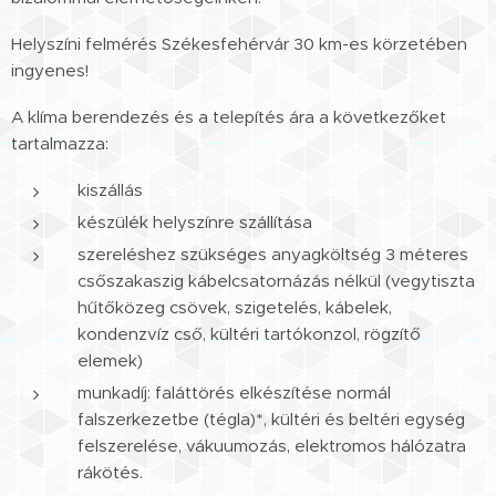
Helyszíni felmérés Székesfehérvár 30 km-es körzetében
ingyenes!
A klíma berendezés és a telepítés ára a következőket
tartalmazza:
kiszállás
készülék helyszínre szállítása
szereléshez szükséges anyagköltség 3 méteres
csőszakaszig kábelcsatornázás nélkül (vegytiszta
hűtőközeg csövek, szigetelés, kábelek,
kondenzvíz cső, kültéri tartókonzol, rögzítő
elemek)
munkadíj: faláttörés elkészítése normál
falszerkezetbe (tégla)*, kültéri és beltéri egység
felszerelése, vákuumozás, elektromos hálózatra
rákötés.