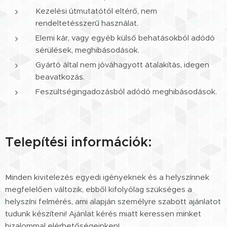
Kezelési útmutatótól eltérő, nem
rendeltetésszerű használat.
Elemi kár, vagy egyéb külső behatásokból adódó
sérülések, meghibásodások.
Gyártó által nem jóváhagyott átalakítás, idegen
beavatkozás.
Feszültségingadozásból adódó meghibásodások.
Telepítési információk:
Minden kivitelezés egyedi igényeknek és a helyszínnek
megfelelően változik, ebből kifolyólag szükséges a
helyszíni felmérés, ami alapján személyre szabott ajánlatot
tudunk készíteni! Ajánlat kérés miatt keressen minket
bizalommal elérhetőségeinken!