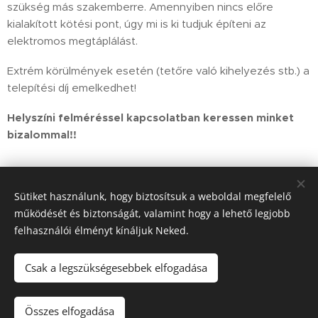
szükség más szakemberre. Amennyiben nincs előre
kialakított kötési pont, úgy mi is ki tudjuk építeni az
elektromos megtáplálást.
Extrém körülmények esetén (tetőre való kihelyezés stb.) a
telepítési díj emelkedhet!
Helyszíni felméréssel kapcsolatban keressen minket
bizalommal!!
Sütiket használunk, hogy biztosítsuk a weboldal megfelelő
működését és biztonságát, valamint hogy a lehető legjobb
Tel.
:
+36 30 218 8922
felhasználói élményt kínáljuk Neked.
Smart Flex Energy Kft.
Csak a legszükségesebbek elfogadása
Nagy László
Sütik
Kosárba
Összes elfogadása