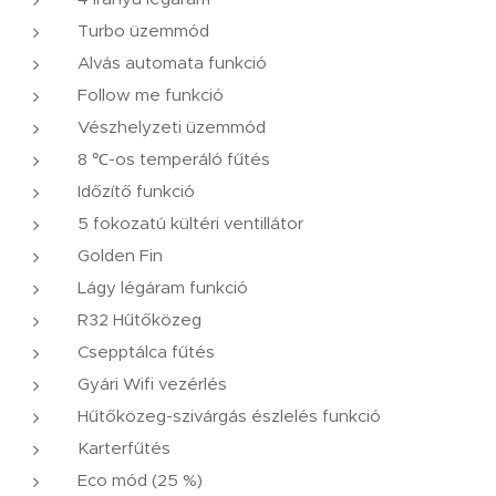
Turbo üzemmód
Alvás automata funkció
Follow me funkció
Vészhelyzeti üzemmód
8 ℃-os temperáló fűtés
Időzítő funkció
5 fokozatú kültéri ventillátor
Golden Fin
Lágy légáram funkció
R32 Hűtőközeg
Csepptálca fűtés
Gyári Wifi vezérlés
Hűtőközeg-szivárgás észlelés funkció
Karterfűtés
Eco mód (25 %)