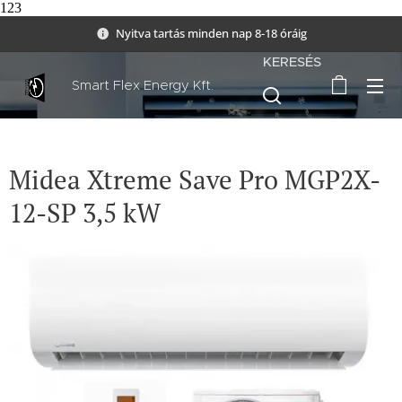
123
Nyitva tartás minden nap 8-18 óráig
KERESÉS
Smart Flex Energy Kft.
Midea Xtreme Save Pro MGP2X-
12-SP 3,5 kW