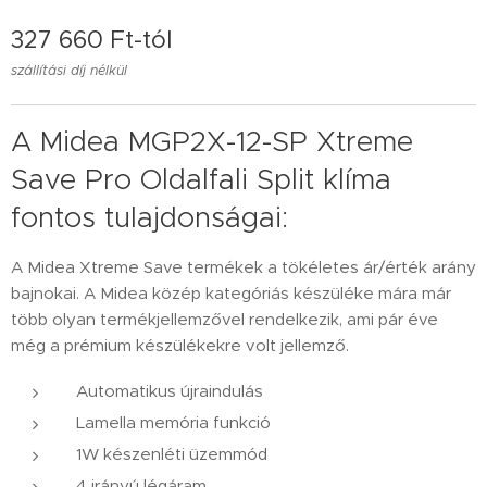
327 660
Ft
-tól
szállítási díj nélkül
A Midea MGP2X-12-SP Xtreme
Save Pro Oldalfali Split klíma
fontos tulajdonságai:
A Midea Xtreme Save termékek a tökéletes ár/érték arány
bajnokai. A Midea közép kategóriás készüléke mára már
több olyan termékjellemzővel rendelkezik, ami pár éve
még a prémium készülékekre volt jellemző.
Automatikus újraindulás
Lamella memória funkció
1W készenléti üzemmód
4 irányú légáram