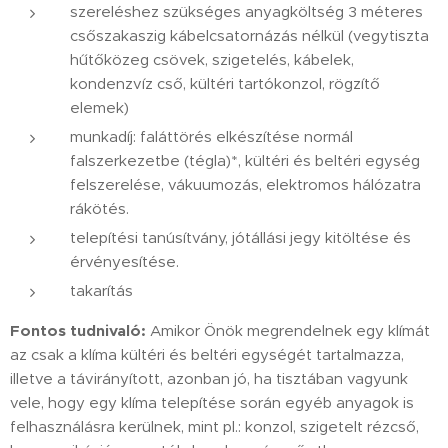
szereléshez szükséges anyagköltség 3 méteres
csőszakaszig kábelcsatornázás nélkül (vegytiszta
hűtőközeg csövek, szigetelés, kábelek,
kondenzvíz cső, kültéri tartókonzol, rögzítő
elemek)
munkadíj: faláttörés elkészítése normál
falszerkezetbe (tégla)*, kültéri és beltéri egység
felszerelése, vákuumozás, elektromos hálózatra
rákötés.
telepítési tanúsítvány, jótállási jegy kitöltése és
érvényesítése.
takarítás
Fontos tudnivaló:
Amikor Önök megrendelnek egy klímát
az csak a klíma kültéri és beltéri egységét tartalmazza,
illetve a távirányított, azonban jó, ha tisztában vagyunk
vele, hogy egy klíma telepítése során egyéb anyagok is
felhasználásra kerülnek, mint pl.: konzol, szigetelt rézcső,