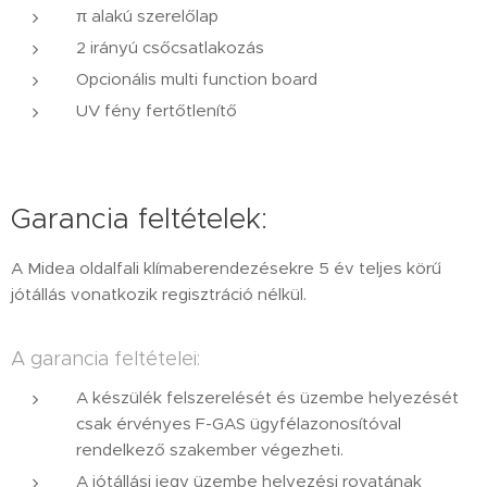
π alakú szerelőlap
2 irányú csőcsatlakozás
Opcionális multi function board
UV fény fertőtlenítő
Garancia feltételek:
A Midea oldalfali klímaberendezésekre 5 év teljes körű
jótállás vonatkozik regisztráció nélkül.
A garancia feltételei:
A készülék felszerelését és üzembe helyezését
csak érvényes F-GAS ügyfélazonosítóval
rendelkező szakember végezheti.
A jótállási jegy üzembe helyezési rovatának