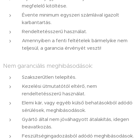
megfelelő kitöltése.
Évente minimum egyszeri számlával igazolt
karbantartás.
Rendeltetésszerű használat.
Amennyiben a fenti feltételek bármelyike nem
teljesül, a garancia érvényét veszti!
Nem garanciális meghibásodások:
Szakszerűtlen telepítés.
Kezelési útmutatótól eltérő, nem
rendeltetésszerű használat.
Elemi kár, vagy egyéb külső behatásokból adódó
sérülések, meghibásodások.
Gyártó által nem jóváhagyott átalakítás, idegen
beavatkozás.
Feszültségingadozásból adódó meghibásodások.