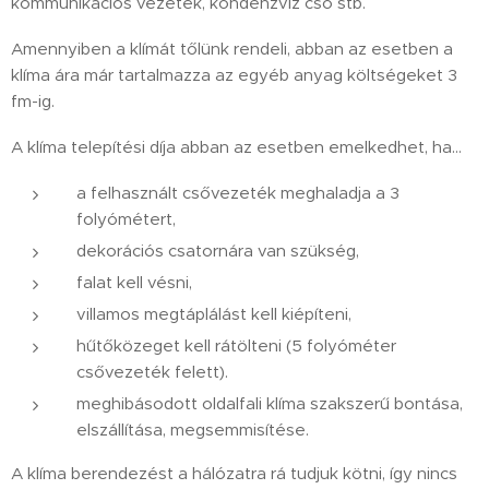
kommunikációs vezeték, kondenzvíz cső stb.
Amennyiben a klímát tőlünk rendeli, abban az esetben a
klíma ára már tartalmazza az egyéb anyag költségeket 3
fm-ig.
A klíma telepítési díja abban az esetben emelkedhet, ha…
a felhasznált csővezeték meghaladja a 3
folyómétert,
dekorációs csatornára van szükség,
falat kell vésni,
villamos megtáplálást kell kiépíteni,
hűtőközeget kell rátölteni (5 folyóméter
csővezeték felett).
meghibásodott oldalfali klíma szakszerű bontása,
elszállítása, megsemmisítése.
A klíma berendezést a hálózatra rá tudjuk kötni, így nincs